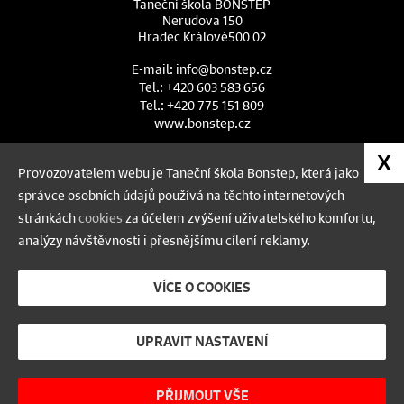
Taneční škola BONSTEP
Nerudova 150
Hradec Králové
500 02
E-mail:
info@bonstep.cz
Tel.:
+420 603 583 656
Tel.:
+420 775 151 809
www.bonstep.cz
Chcete dostávat informace?
X
Provozovatelem webu je Taneční škola Bonstep, která jako
správce osobních údajů používá na těchto internetových
Pokud chcete dostávat informace,
stránkách
cookies
za účelem zvýšení uživatelského komfortu,
níže uveďte svůj e-mail:
analýzy návštěvnosti i přesnějšímu cílení reklamy.
VÍCE O COOKIES
Odeslat
UPRAVIT NASTAVENÍ
(c) Bonstep, 2026
|
Obchodní podmínky
|
Cookies
|
Manilot media
PŘIJMOUT VŠE