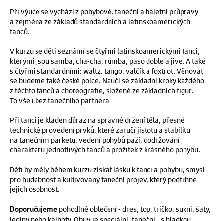
Při výuce se vychází z pohybové, taneční a baletní průpravy
a zejména ze základů standardních a latinskoamerických
tanců.
V kurzu se děti seznámí se čtyřmi latinskoamerickými tanci,
kterými jsou samba, cha-cha, rumba, paso doble a jive. A také
s čtyřmi standardními: waltz, tango, valčík a foxtrot. Věnovat
se budeme také české polce. Naučí se základní kroky každého
z těchto tanců a choreografie, složené ze základních figur.
To vše i bez tanečního partnera.
Při tanci je kladen důraz na správné držení těla, přesné
technické provedení prvků, které zaručí jistotu a stabilitu
na tanečním parketu, vedení pohybů paží, dodržování
charakteru jednotlivých tanců a prožitek z krásného pohybu.
Děti by měly během kurzu získat lásku k tanci a pohybu, smysl
pro hudebnost a kultivovaný taneční projev, který podtrhne
jejich osobnost.
pohodlné oblečení - dres, top, tričko, sukni, šaty,
Doporučujeme
legíny nebo kalhoty. Obuv je speciální, taneční - s hladkou