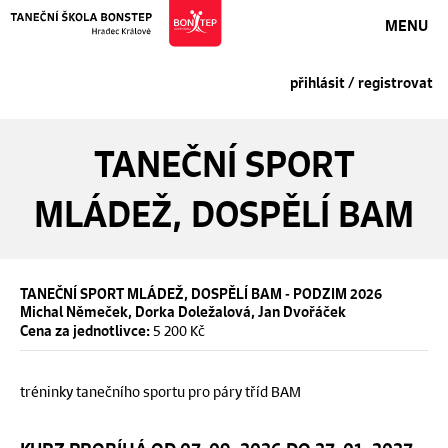
MENU
přihlásit / registrovat
TANEČNÍ SPORT
MLÁDEŽ, DOSPĚLÍ BAM
TANEČNÍ SPORT MLÁDEŽ, DOSPĚLÍ BAM - PODZIM 2026
Michal Němeček, Dorka Doležalová, Jan Dvořáček
5 200 Kč
Cena za jednotlivce:
tréninky tanečního sportu pro páry tříd BAM