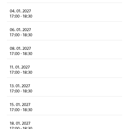
04. 01. 2027
17:00
-
18:30
06. 01. 2027
17:00
-
18:30
08. 01. 2027
17:00
-
18:30
11. 01. 2027
17:00
-
18:30
13. 01. 2027
17:00
-
18:30
15. 01. 2027
17:00
-
18:30
18. 01. 2027
17:00
-
18:30