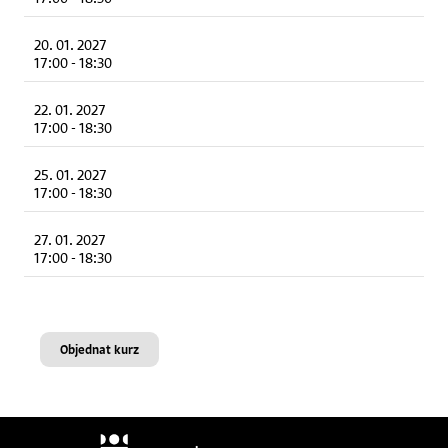
20. 01. 2027
17:00
-
18:30
22. 01. 2027
17:00
-
18:30
25. 01. 2027
17:00
-
18:30
27. 01. 2027
17:00
-
18:30
Objednat kurz