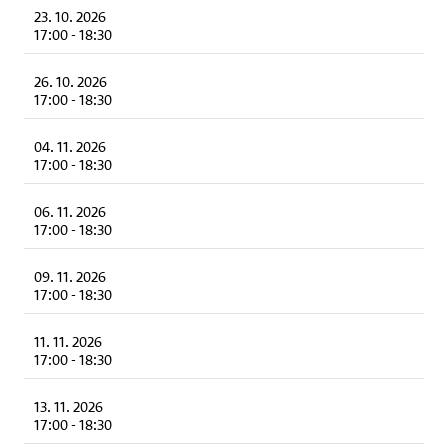
23. 10. 2026
17:00
-
18:30
26. 10. 2026
17:00
-
18:30
04. 11. 2026
17:00
-
18:30
06. 11. 2026
17:00
-
18:30
09. 11. 2026
17:00
-
18:30
11. 11. 2026
17:00
-
18:30
13. 11. 2026
17:00
-
18:30