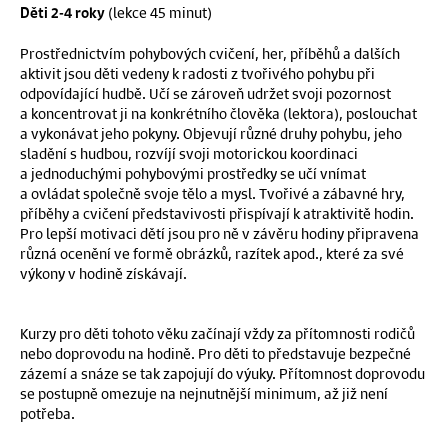
(lekce 45 minut)
Děti 2-4 roky
Prostřednictvím pohybových cvičení, her, příběhů a dalších
aktivit jsou děti vedeny k radosti z tvořivého pohybu při
odpovídající hudbě. Učí se zároveň udržet svoji pozornost
a koncentrovat ji na konkrétního člověka (lektora), poslouchat
a vykonávat jeho pokyny. Objevují různé druhy pohybu, jeho
sladění s hudbou, rozvíjí svoji motorickou koordinaci
a jednoduchými pohybovými prostředky se učí vnímat
a ovládat společně svoje tělo a mysl. Tvořivé a zábavné hry,
příběhy a cvičení představivosti přispívají k atraktivitě hodin.
Pro lepší motivaci dětí jsou pro ně v závěru hodiny připravena
různá ocenění ve formě obrázků, razítek apod., které za své
výkony v hodině získávají.
Kurzy pro děti tohoto věku začínají vždy za přítomnosti rodičů
nebo doprovodu na hodině. Pro děti to představuje bezpečné
zázemí a snáze se tak zapojují do výuky. Přítomnost doprovodu
se postupně omezuje na nejnutnější minimum, až již není
potřeba.