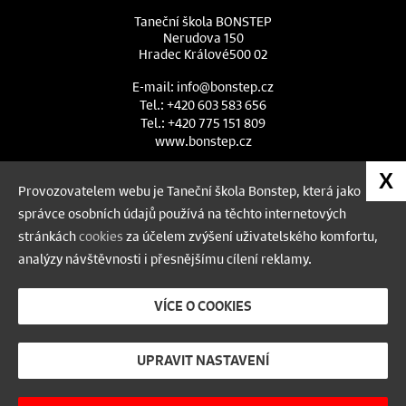
Taneční škola BONSTEP
Nerudova 150
Hradec Králové
500 02
E-mail:
info@bonstep.cz
Tel.:
+420 603 583 656
Tel.:
+420 775 151 809
www.bonstep.cz
Chcete dostávat informace?
X
Provozovatelem webu je Taneční škola Bonstep, která jako
správce osobních údajů používá na těchto internetových
Pokud chcete dostávat informace,
stránkách
cookies
za účelem zvýšení uživatelského komfortu,
níže uveďte svůj e-mail:
analýzy návštěvnosti i přesnějšímu cílení reklamy.
VÍCE O COOKIES
Odeslat
UPRAVIT NASTAVENÍ