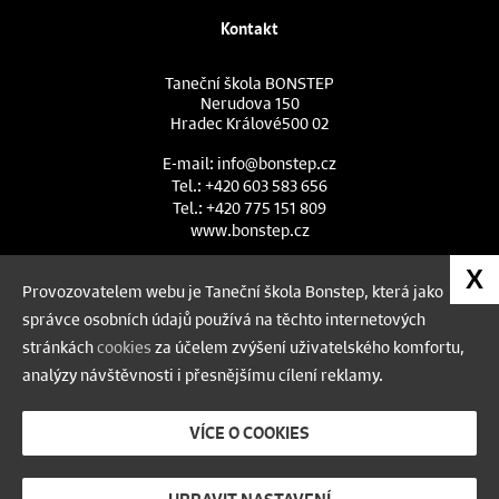
Kontakt
Taneční škola BONSTEP
Nerudova 150
Hradec Králové
500 02
E-mail:
info@bonstep.cz
Tel.:
+420 603 583 656
Tel.:
+420 775 151 809
www.bonstep.cz
Chcete dostávat informace?
X
Provozovatelem webu je Taneční škola Bonstep, která jako
správce osobních údajů používá na těchto internetových
Pokud chcete dostávat informace,
stránkách
cookies
za účelem zvýšení uživatelského komfortu,
níže uveďte svůj e-mail:
analýzy návštěvnosti i přesnějšímu cílení reklamy.
VÍCE O COOKIES
Odeslat